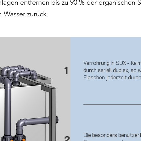
lagen entfernen bis zu 90 % der organischen S
im Wa
sser zurück.
Verrohrung in SDX - Kei
1
durch seriell duplex, so 
Flaschen jederzeit durc
Die besonders benutzerf
2