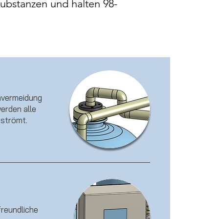
ubstanzen und halten 98-
mvermeidung
werden alle
hströmt.
reundliche