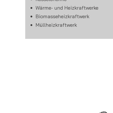
Wärme- und Heizkraftwerke
Biomasseheizkraftwerk
Müllheizkraftwerk