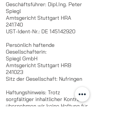
Geschäftsführer: Dipl.Ing. Peter
Spiegl
Amtsgericht Stuttgart HRA
241740
UST-Ident-Nr.: DE
145142920
Persönlich haftende
Gesellschafterin:
Spiegl GmbH
Amtsgericht Stuttgart HRB
241023
Sitz der Gesellschaft: Nufringen
Haftungshinweis: Trotz
sorgfältiger inhaltlicher Kontrolle
übernehmen wir keine Haftung für
die Inhalte externer Links. Für den
Inhalt der verlinkten Seiten sind
ausschließlich deren Betreiber