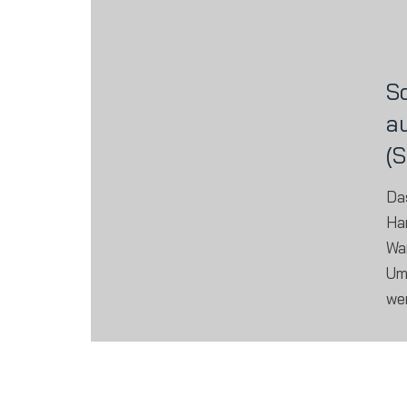
S
a
(
Da
Har
War
Um
we