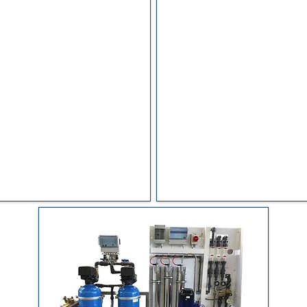
t RO 70- 500 E
Kompakt RO 70-
rtige
Kompakt RO mit
Anschlussfertige
Kompakt
rtung
zur Entsalzung von
Doppelenthärtungsanlage
bzw. härtestabilisiertem
Entsalzung von enthärtet
 Salzgehalt max. 1500
härtestabilisiertem Trinkwa
ckungsindex max. 3.0.
Salzgehalt max. 1500 mg/l
vormontiert als Plug & Play
Verblockungsindex max. 3.
Vollständig vormontiert al
Variante.