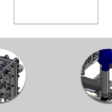
Verblockungsindex max. 3.0.
Vollständig vormontiert als Plug & Play
Variante.