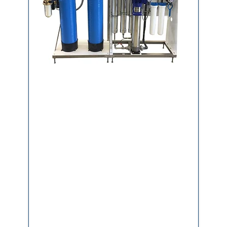
Kompakt RO 600- 2500 D
Anschlussfertige
Kompakt RO mit
Doppelenthärtungsanlage
zur
Entsalzung von enthärtetem bzw.
härtestabilisiertem Trinkwasser.
Salzgehalt max. 1500 mg/l,