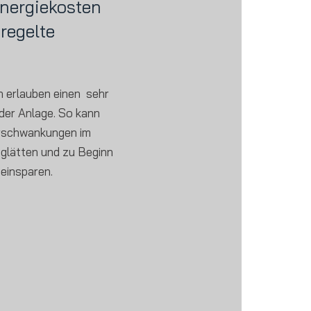
nergiekosten
regelte
 erlauben einen sehr
 der Anlage. So kann
rschwankungen im
glätten und zu Beginn
 einsparen.