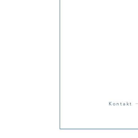
Mischbettanl
Regeneration
vor Or
Gerne machen wi
ein
individuelles A
Berücksichtigung
Anforderung
Kontakt