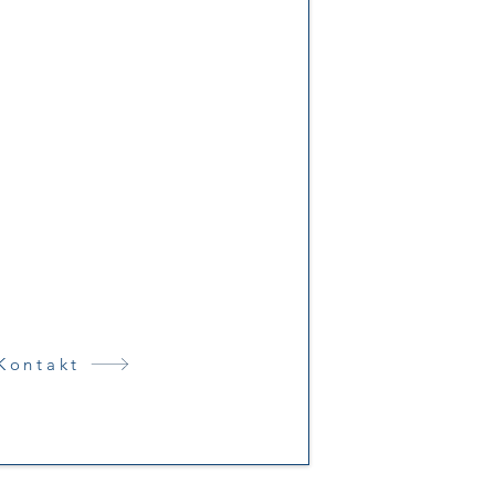
chbett für den
Tausch
ne machen wir Ihnen
ividuelles Angebot mit
cksichtigungen Ihrer
Anforderungen.
Kontakt