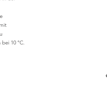
e
mit
u
m bei 10 °C.