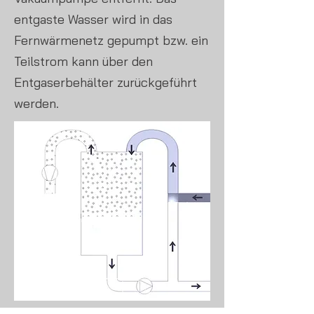
entgaste Wasser wird in das
Fernwärmenetz gepumpt bzw. ein
Teilstrom kann über den
Entgaserbehälter zurückgeführt
werden.