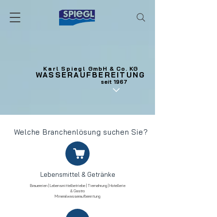
Karl Spiegl
GmbH & Co. KG
WASSERAUFBEREITUNG
seit 1967
Welche Branchenlösung suchen Sie?
Lebensmittel & Getränke
Brauereien | Lebensmittelbetriebe | Tiernahrung | Hotellerie
& Gastro
Mineralwasseraufbereitung