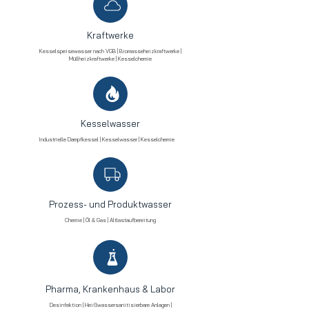
Kraftwerke
Kesselspeisewasser nach VGB | Biomasseheizkraftwerke |
Müllheizkraftwerke | Kesselchemie
Kesselwasser
Industrielle Dampfkessel | Kesselwasser | Kesselchemie
Prozess- und Produktwasser
Chemie | Öl & Gas | Altlastaufbereitung
Pharma, Krankenhaus & Labor
Desinfektion | Heißwassersanitisierbare Anlagen |